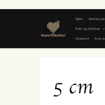
Gå videre
til
innholdet
Hjem
Bambusse
Klær og tilbehør
Gavekort
Kom p
Hopp til
produktinformasjon