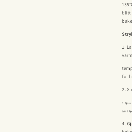
135°
blit
bake
Stry
1. L
var
temp
for 
2. St
3. Fjern
lett å fj
4. G
bake