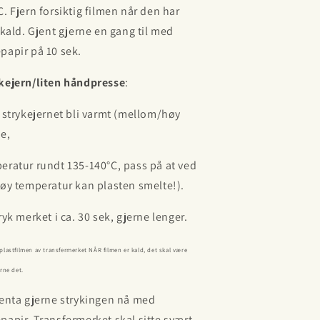
C. Fjern forsiktig filmen når den har
t kald. Gjent gjerne en gang til med
papir på 10 sek.
kejern/liten håndpresse
:
a strykejernet bli varmt (mellom/høy
me,
eratur rundt 135-140
°C, pass på at ved
høy temperatur kan plasten smelte!).
ryk merket i ca. 30 sek, gjerne lenger.
 plastfilmen av transfermerket NÅR filmen er kald, det skal være
erne det.
jenta gjerne strykingen nå med
papir. Transfermerket skal sitte svært