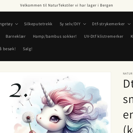
Velkommen til NaturTekstiler vi har lager i Bergen
ngetøy
Silkeputetrekk
Sy selv/DIY
Dtf-strykemerker
Barneklær
Hamp/bambus sokker!
UV-Dtf klistremerker
K
å besøk!
Salg!
NATUR
D
s
e
(