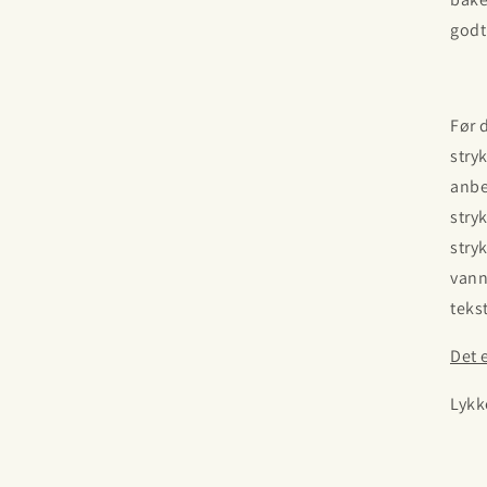
godt
Før 
stry
anbe
stry
stryk
vann
tekst
Det 
Lykke