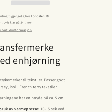
kommer
(kommer
å
på
ager
lager
nting tilgjengelig hos
Londalen 18
i
nligvis klar på 24 timer
ke
uke
4)
44)
s butikkinformasjon
ransfermerke
ed enhjørning
Strykemerker til tekstiler. Passer godt
ersey, isoli, French terry tekstiler.
ørningene har en høyde på ca. 5 cm
bruk av varmepresse:
10-15 sek ved