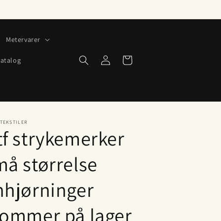
Metervarer
Logg
Handlekurv
atalog
inn
TEKSTILER
tf strykemerker
må størrelse
nhjørninger
kommer på lager