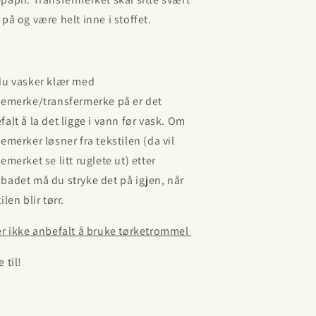
 på og være helt inne i stoffet.
du vasker klær med
kemerke/transfermerke på er det
falt å la det ligge i vann før vask. Om
kemerker løsner fra tekstilen (da vil
emerket se litt ruglete ut) etter
badet må du stryke det på igjen, når
ilen blir tørr.
er ikke anbefalt å bruke tørketrommel
 til!