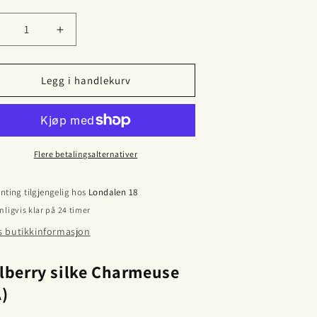
ll
enk
Øk
ntallet
antallet
or
for
ilkestoff
Silkestoff
Legg i handlekurv
lower
flower
esign
design
Flere betalingsalternativer
nting tilgjengelig hos
Londalen 18
nligvis klar på 24 timer
s butikkinformasjon
lberry silke Charmeuse
A)