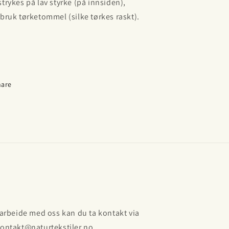
strykes på lav styrke (på innsiden),
 bruk tørketommel (silke tørkes raskt).
hare
amarbeide med oss kan du ta kontakt via
kontakt@naturtekstiler.no