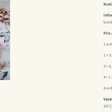
Kval
Info
bred
Pris
1 en
1 = 
2= 0
4= 1
4 en
Vask
30°C,