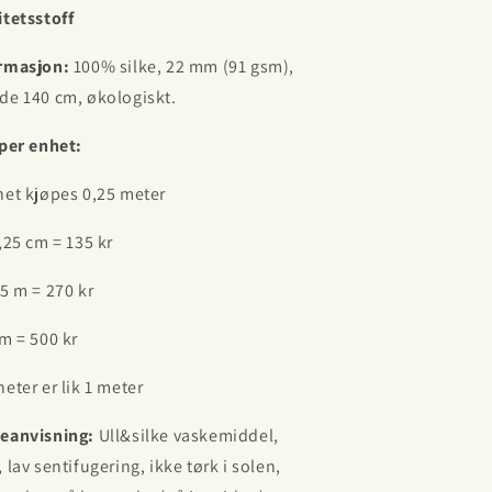
itetsstoff
rmasjon:
100% silke,
22 mm (91 gsm),
de 140 cm, økologiskt.
 per enhet:
het kjøpes 0,25 meter
0,25 cm = 135 kr
,5 m = 270 kr
 m = 500 kr
heter er lik 1 meter
eanvisning:
Ull&silke vaskemiddel,
 lav sentifugering, ikke tørk i solen,