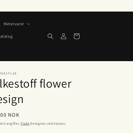
Metervarer
Logg
Handlekurv
atalog
inn
TEKSTILER
lkestoff flower
esign
lig
,00 NOK
ert avgifter.
Frakt
beregnes ved kassen.