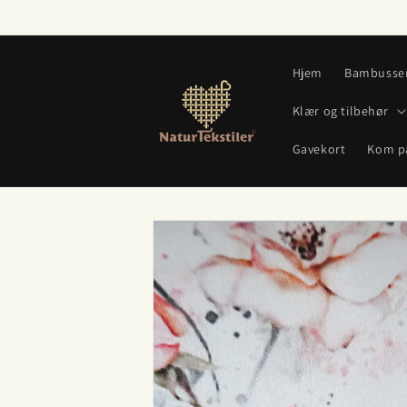
Gå videre
til
innholdet
Hjem
Bambusse
Klær og tilbehør
Gavekort
Kom p
Hopp til
produktinformasjon