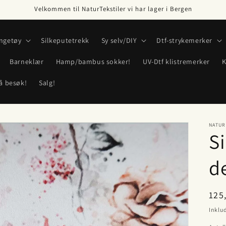
Velkommen til NaturTekstiler vi har lager i Bergen
ngetøy
Silkeputetrekk
Sy selv/DIY
Dtf-strykemerker
Barneklær
Hamp/bambus sokker!
UV-Dtf klistremerker
K
å besøk!
Salg!
NATUR
Si
d
Van
125
pris
Inklud