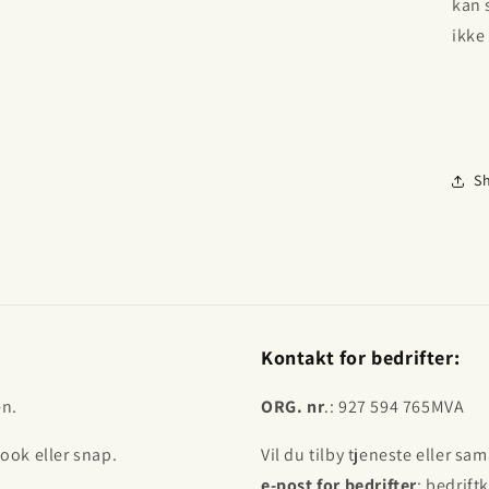
kan 
ikke
S
Kontakt for bedrifter:
en.
ORG. nr
.: 927 594 765MVA
ook eller snap.
Vil du tilby tjeneste eller s
e-post for bedrifter
: bedrift