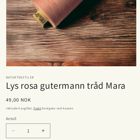
Åpne
medie
1
NATURTEKSTILER
Lys rosa gutermann tråd Mara
i
modal
Vanlig
49,00 NOK
pris
Inkludert avgifter.
Frakt
beregnes ved kassen.
Antall
Antall
Senk
Øk
antallet
antallet