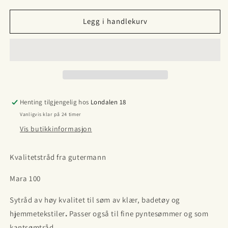
for
for
Lys
Lys
Legg i handlekurv
rosa
rosa
gutermann
gutermann
tråd
tråd
Mara
Mara
Henting tilgjengelig hos
Londalen 18
Vanligvis klar på 24 timer
Vis butikkinformasjon
Kvalitetstråd fra gutermann
Mara 100
Sytråd av høy kvalitet til søm av klær, badetøy og
hjemmetekstiler
.
Passer også til fine pyntesømmer og som
kantsømtråd