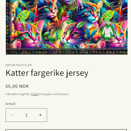
Åpne
medie
1
NATURTEKSTILER
Katter fargerike jersey
i
modal
Vanlig
55,00 NOK
pris
Inkludert avgifter.
Frakt
beregnes ved kassen.
Antall
Antall
Senk
Øk
antallet
antallet
for
for