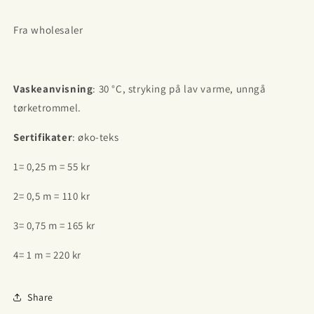
Fra wholesaler
Vaskeanvisning
: 30 °C, stryking på lav varme, unngå
tørketrommel.
Sertifikater
: øko-teks
1= 0,25 m = 55 kr
2= 0,5 m = 110 kr
3= 0,75 m = 165 kr
4= 1 m = 220 kr
Share