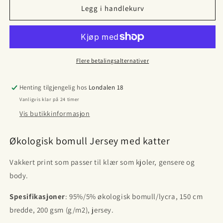
Katter
Katter
Legg i handlekurv
fargerike
fargerike
jersey
jersey
Flere betalingsalternativer
Henting tilgjengelig hos
Londalen 18
Vanligvis klar på 24 timer
Vis butikkinformasjon
Økologisk bomull Jersey med katter
Vakkert print som passer til klær som kjoler, gensere og
body.
Spesifikasjoner
: 95%/5% økologisk bomull/lycra, 150 cm
bredde, 200 gsm (g/m2), jersey.