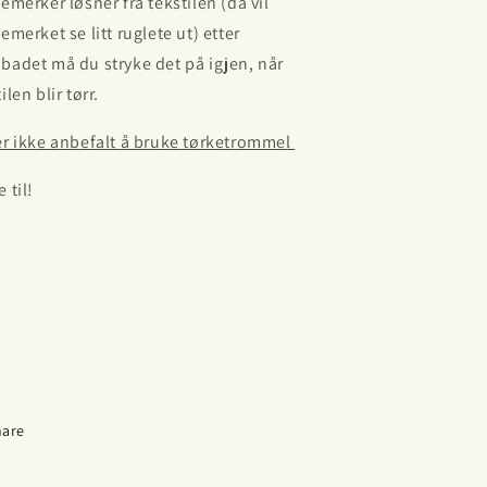
kemerker løsner fra tekstilen (da vil
emerket se litt ruglete ut) etter
badet må du stryke det på igjen, når
ilen blir tørr.
er ikke anbefalt å bruke tørketrommel
 til!
hare