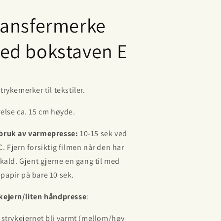
ransfermerke
ed bokstaven E
trykemerker til tekstiler.
relse ca. 15 cm høyde.
bruk av varmepresse:
10-15 sek ved
C. Fjern forsiktig filmen når den har
t kald. Gjent gjerne en gang til med
papir på bare 10 sek.
kejern/liten håndpresse
:
a strykejernet bli varmt (mellom/høy