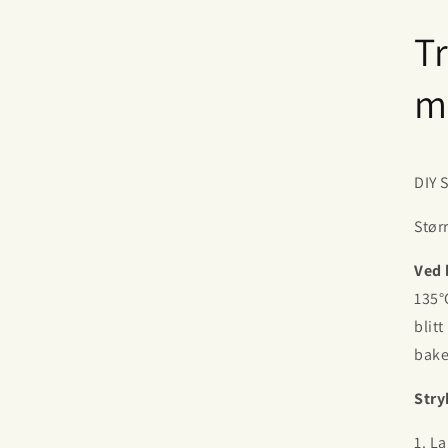
T
m
DIY S
Stør
Ved 
135°
blit
bake
Stry
1. L