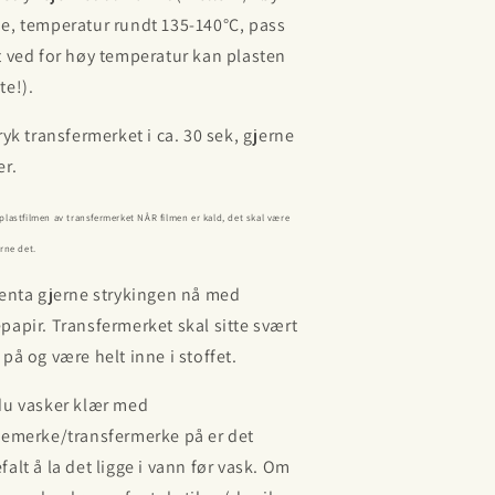
me,
temperatur rundt 135-140
°C, pass
t ved for høy temperatur kan plasten
te!).
tryk transfermerket i ca. 30 sek, gjerne
er.
 plastfilmen av transfermerket NÅR filmen er kald, det skal være
erne det.
jenta gjerne strykingen nå med
papir. Transfermerket skal sitte svært
 på og være helt inne i stoffet.
du vasker klær med
kemerke/transfermerke på er det
falt å la det ligge i vann før vask. Om