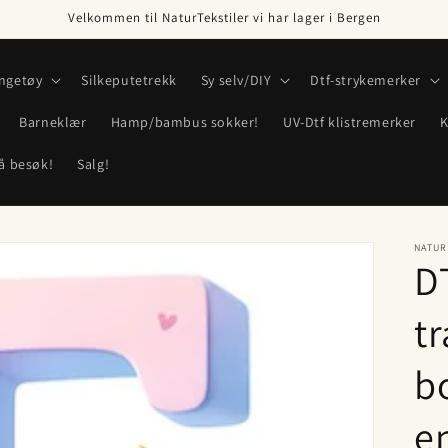
Velkommen til NaturTekstiler vi har lager i Bergen
ngetøy
Silkeputetrekk
Sy selv/DIY
Dtf-strykemerker
Barneklær
Hamp/bambus sokker!
UV-Dtf klistremerker
K
å besøk!
Salg!
NATUR
D
t
b
e