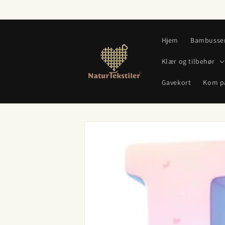
Gå videre
til
innholdet
Hjem
Bambusse
Klær og tilbehør
Gavekort
Kom p
Hopp til
produktinformasjon