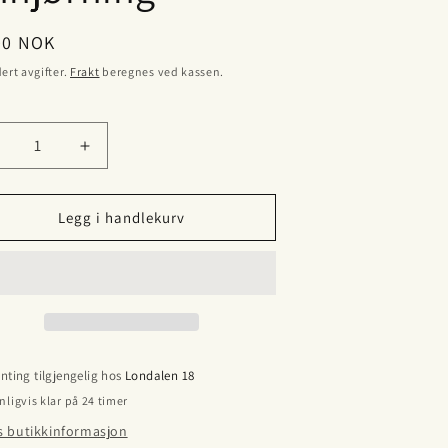
lig
00 NOK
ert avgifter.
Frakt
beregnes ved kassen.
ll
enk
Øk
ntallet
antallet
or
for
TF-
DTF-
Legg i handlekurv
ransfermerke
transfermerke
okstaven
bokstaven
E
nhjørning
enhjørning
nting tilgjengelig hos
Londalen 18
nligvis klar på 24 timer
s butikkinformasjon