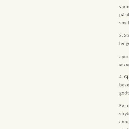
var
på a
smel
2. S
leng
3. Fjern
lett å fj
4. G
bake
godt
Før 
stry
anbe