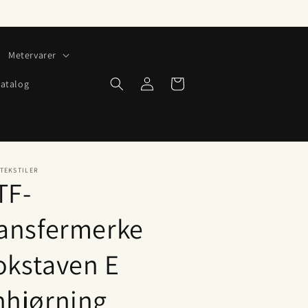
Metervarer
Logg
Handlekurv
atalog
inn
TEKSTILER
TF-
ransfermerke
okstaven E
nhjørning