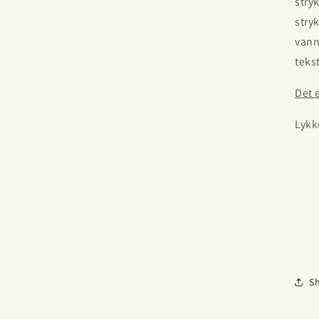
stry
stryk
vann
tekst
Det 
Lykke
S