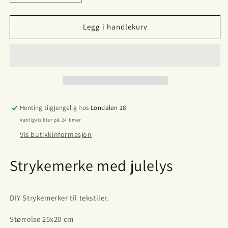
antallet
antallet
for
for
DTF
DTF
Legg i handlekurv
strykemerke
strykemerke
julelys
julelys
merry
merry
cristimas
cristimas
Henting tilgjengelig hos
Londalen 18
Vanligvis klar på 24 timer
Vis butikkinformasjon
Strykemerke med julelys
DIY Strykemerker til tekstiler.
Størrelse 25x20 cm