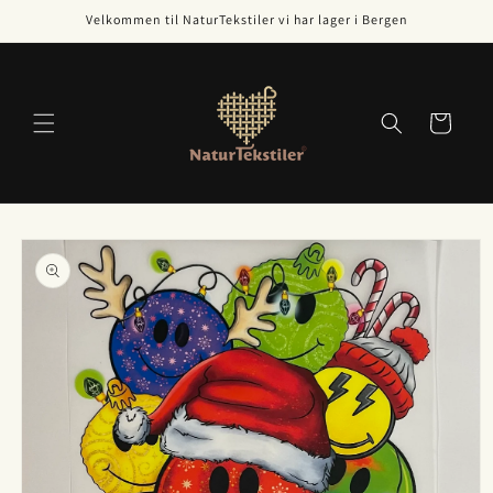
Gå videre
Velkommen til NaturTekstiler vi har lager i Bergen
til
innholdet
Handlekurv
opp til
roduktinformasjon