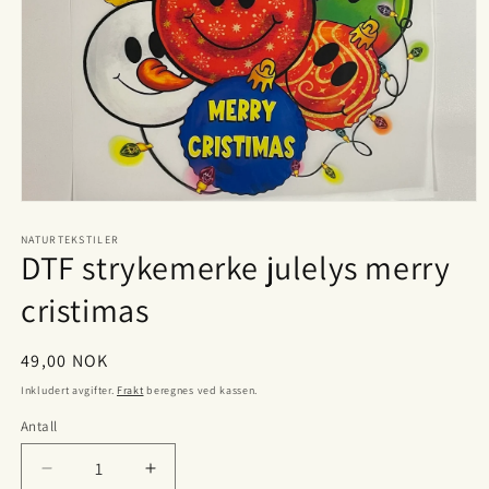
Åpne
medie
1
NATURTEKSTILER
DTF strykemerke julelys merry
i
modal
cristimas
Vanlig
49,00 NOK
pris
Inkludert avgifter.
Frakt
beregnes ved kassen.
Antall
Antall
Senk
Øk