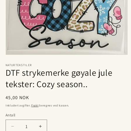
Åpne
medie
1
NATURTEKSTILER
DTF strykemerke gøyale jule
i
modal
tekster: Cozy season..
Vanlig
45,00 NOK
pris
Inkludert avgifter.
Frakt
beregnes ved kassen.
Antall
Antall
Senk
Øk