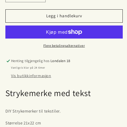
antallet
antallet
for
for
DTF
DTF
Legg i handlekurv
strykemerke
strykemerke
gøyale
gøyale
jule
jule
tekster:
tekster:
Cozy
Cozy
Flere betalingsalternativer
season..
season..
Henting tilgjengelig hos
Londalen 18
Vanligvis klar på 24 timer
Vis butikkinformasjon
Strykemerke med tekst
DIY Strykemerker til tekstiler.
Størrelse 21x22 cm