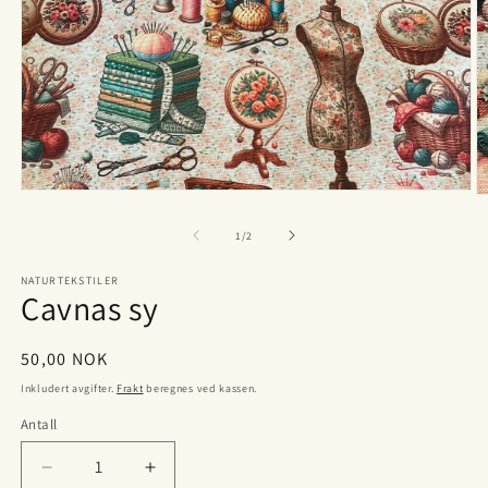
Åpne
Å
medie
m
1
2
av
1
/
2
i
i
modal
m
NATURTEKSTILER
Cavnas sy
Vanlig
50,00 NOK
pris
Inkludert avgifter.
Frakt
beregnes ved kassen.
Antall
Antall
Senk
Øk