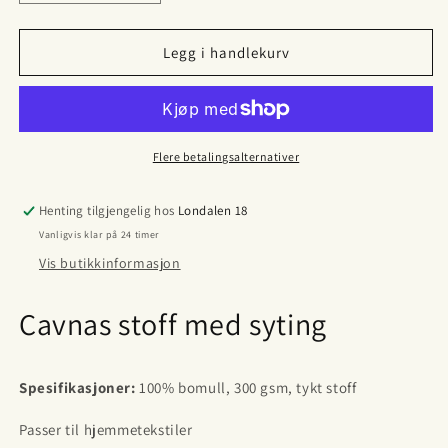
antallet
antallet
for
for
Cavnas
Cavnas
Legg i handlekurv
sy
sy
Flere betalingsalternativer
Henting tilgjengelig hos
Londalen 18
Vanligvis klar på 24 timer
Vis butikkinformasjon
Cavnas stoff med syting
Spesifikasjoner:
100% bomull, 300 gsm, tykt stoff
Passer til hjemmetekstiler