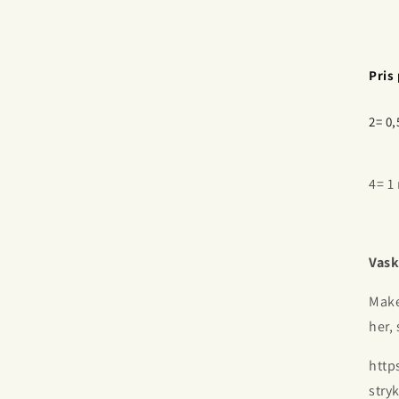
Pris
2= 0,
4= 1
Vas
Make
her,
http
stry