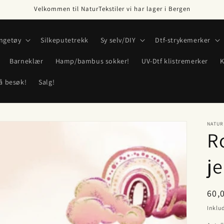
Velkommen til NaturTekstiler vi har lager i Bergen
ngetøy
Silkeputetrekk
Sy selv/DIY
Dtf-strykemerker
Barneklær
Hamp/bambus sokker!
UV-Dtf klistremerker
K
å besøk!
Salg!
NATUR
R
j
Van
60,
pris
Inklud