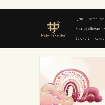
Gå videre
til
innholdet
Hjem
Bambusse
Klær og tilbehør
Gavekort
Kom p
Hopp til
produktinformasjon