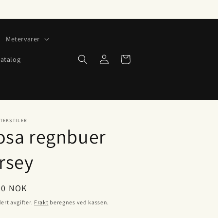
Metervarer
Logg
Handlekurv
atalog
inn
TEKSTILER
osa regnbuer
ersey
lig
00 NOK
ert avgifter.
Frakt
beregnes ved kassen.