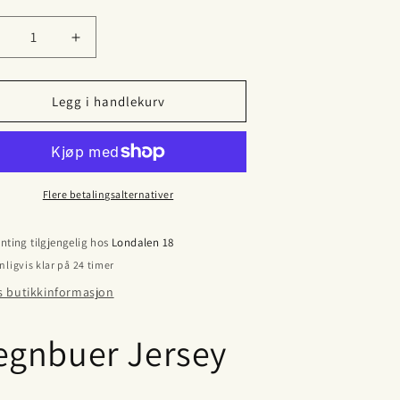
ll
enk
Øk
ntallet
antallet
or
for
osa
Rosa
Legg i handlekurv
egnbuer
regnbuer
ersey
jersey
Flere betalingsalternativer
nting tilgjengelig hos
Londalen 18
nligvis klar på 24 timer
s butikkinformasjon
egnbuer Jersey