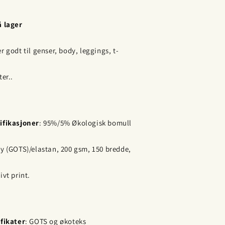
å lager
r godt til genser, body, leggings, t-
ter..
ifikasjoner
: 95%/5% Økologisk bomull
ey (GOTS)/elastan, 200 gsm, 150 bredde,
ivt print.
ifikater
: GOTS og økoteks