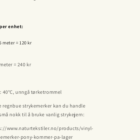
 per enhet:
5 meter = 120 kr
 meter = 240 kr
k
: 40°C, unngå tørketrommel
 regnbue strykemerker kan du handle
 små nokk til å bruke vanlig strykejern:
s://www.naturtekstiler.no/products/vinyl-
kemerker-pony-kommer-pa-lager