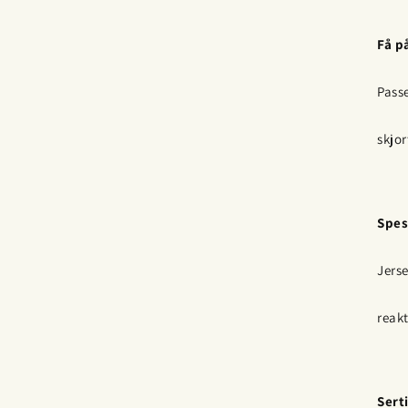
Få p
Passe
skjor
Spes
Jers
reakt
Sert