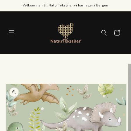
Gå videre
Velkommen til NaturTekstiler vi har lager i Bergen
til
innholdet
Handlekurv
opp til
roduktinformasjon