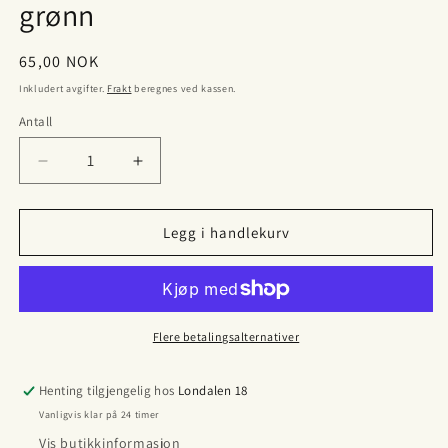
grønn
Vanlig
65,00 NOK
pris
Inkludert avgifter.
Frakt
beregnes ved kassen.
Antall
Antall
Senk
Øk
antallet
antallet
for
for
Bambusviskose
Bambusviskose
Legg i handlekurv
jersey
jersey
dinosaur
dinosaur
grønn
grønn
Flere betalingsalternativer
Henting tilgjengelig hos
Londalen 18
Vanligvis klar på 24 timer
Vis butikkinformasjon