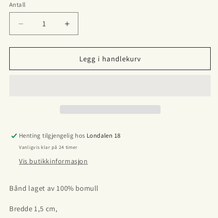
Antall
Antall
Senk
Øk
antallet
antallet
for
for
100%
100%
Legg i handlekurv
Bomull
Bomull
bånd
bånd
Henting tilgjengelig hos
Londalen 18
Vanligvis klar på 24 timer
Vis butikkinformasjon
Bånd laget av 100% bomull
Bredde 1,5 cm,