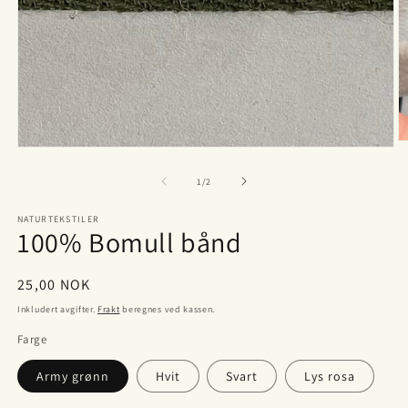
Å
Åpne
m
medie
2
1
av
1
/
2
i
i
m
modal
NATURTEKSTILER
100% Bomull bånd
Vanlig
25,00 NOK
pris
Inkludert avgifter.
Frakt
beregnes ved kassen.
Farge
Army grønn
Hvit
Svart
Lys rosa